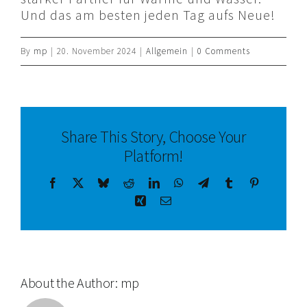
Und das am besten jeden Tag aufs Neue!
By
mp
|
20. November 2024
|
Allgemein
|
0 Comments
Share This Story, Choose Your
Platform!
Facebook
X
Bluesky
Reddit
LinkedIn
WhatsApp
Telegram
Tumblr
Pinterest
Xing
Email
About the Author:
mp