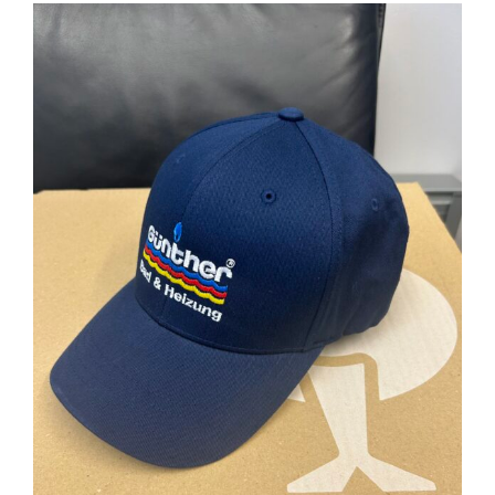
View
Larger
Sanitär
Image
Heizung
Klimatechnik
Über uns
Karriere
Aktuelles/Blog
Kontakt