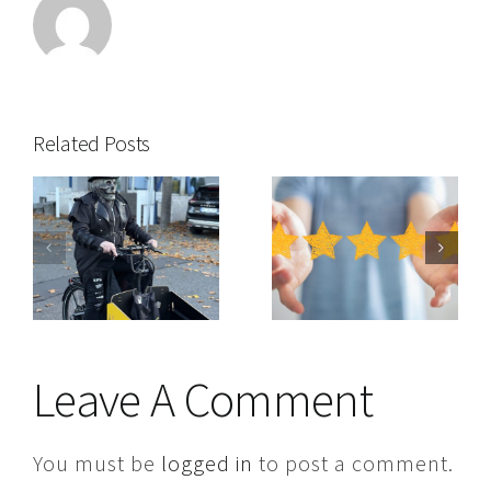
Related Posts
i
n
Mit den
Cool bleiben,
besten
mit Günther
n
Empfehlungen…
s
Leave A Comment
You must be
logged in
to post a comment.