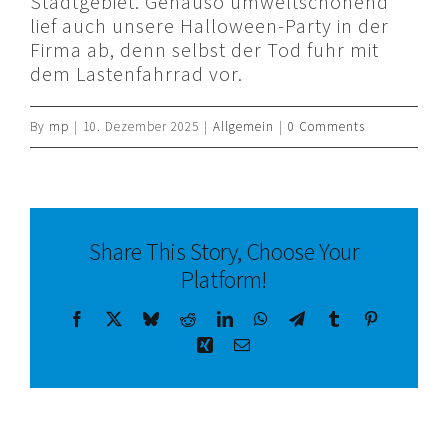
Stadtgebiet. Genauso umweltschonend
lief auch unsere Halloween-Party in der
Firma ab, denn selbst der Tod fuhr mit
dem Lastenfahrrad vor.
By
mp
|
10. Dezember 2025
|
Allgemein
|
0 Comments
Share This Story, Choose Your
Platform!
Facebook
X
Bluesky
Reddit
LinkedIn
WhatsApp
Telegram
Tumblr
Pinterest
Xing
Email