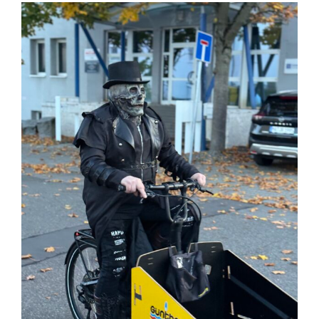
View
Larger
Sanitär
Image
Heizung
Klimatechnik
Über uns
Karriere
Aktuelles/Blog
Kontakt